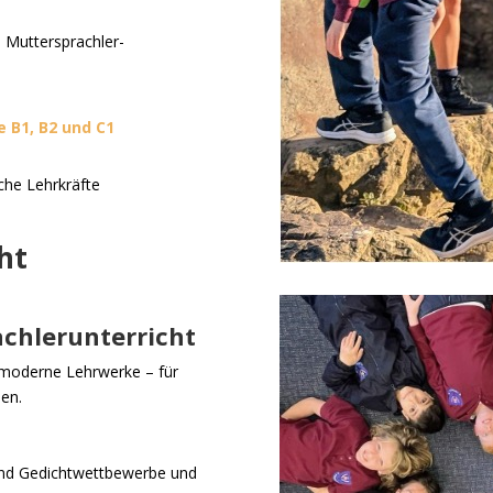
Muttersprachler-
e B1, B2 und C1
che Lehrkräfte
ht
chlerunterricht
 moderne Lehrwerke – für
nen.
 und Gedichtwettbewerbe und