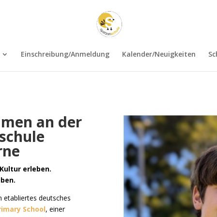
Einschreibung/Anmeldung
Kalender/Neuigkeiten
Sc
men an der
schule
rne
Kultur erleben.
eben.
in etabliertes deutsches
rimary School
, einer