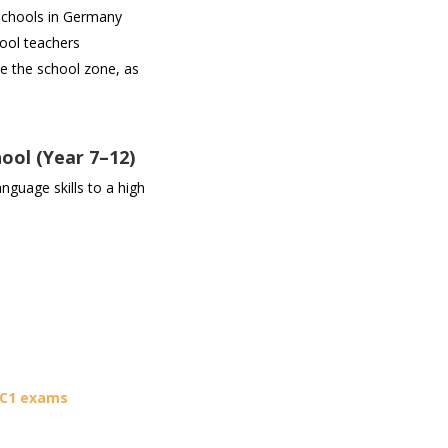
 schools in Germany
hool teachers
e the school zone, as
ol (Year 7–12)
nguage skills to a high
 C1 exams