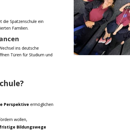
et die Spatzenschule ein
erten Familien.
hancen
Wechsel ins deutsche
öffnen Türen für Studium und
schule?
che Perspektive
ermöglichen
fördern wollen,
fristige Bildungswege