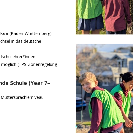
rken
(Baden-Württemberg) –
chsel in das deutsche
dschullehrer*innen
k möglich (TPS-Zonenregelung
e Schule (Year 7–
f Muttersprachlerniveau